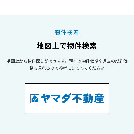
！
【概要】
場所 京都府京都市伏見区深草下川原町1番1号 コト
ーハイツ伏見稲荷C棟310号室
【間取り】
物件検索
間取り 3LDK
価格 3,190万円（税込）→3090万円（税込）！
地図上で物件検索
☆11月8日価格変更しました！☆
変更や更新がございましたら随時告知させていただき
地図上から物件探しができます。現在の物件価格や過去の成約価
ます！
格も見れるので参考にしてみてください
【周辺環境】
皆様ぜひご覧ください♪
今回ご紹介いただいた伏見区肥後町の物件詳細は
京都市烏丸線十条駅：徒歩11分
＿＿＿＿＿＿＿＿＿＿＿＿＿＿＿＿＿＿＿＿＿＿＿＿＿＿
また伏見区肥後町の内覧、ご紹介も随時受け付けてお
JR奈良線稲荷駅：徒歩11分
こちら
＿＿＿＿＿＿＿＿＿＿＿＿＿＿＿＿＿＿＿＿＿＿＿＿＿＿
ります。お気軽にご相談ください！
近鉄京都線上鳥羽口駅：徒歩21分
＿＿＿
！
ライフ伏見深草店：徒歩2分
取材を受けさせていただいた日のブログは
セブンイレブン伏見勧進橋店：徒歩5分
物件情報毎日更新中！
藤森中学校：徒歩23分
ヤマダ不動産京都伏見店のHPは
京都久野病院：徒歩8分