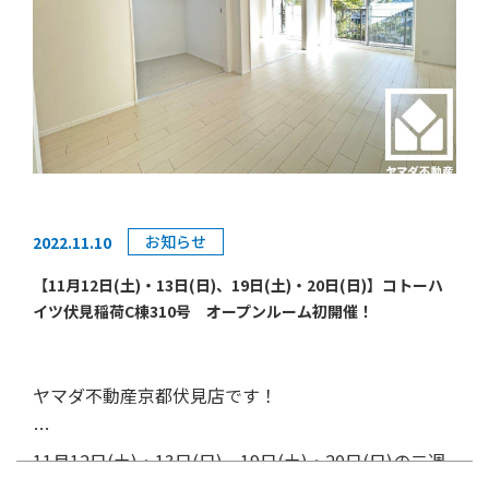
とスムーズにご案内が可能です。
近鉄京都線「上鳥羽口」駅：徒歩12分
さらに、ヤマダ電機で家具家電の購入時の割引特典も付い
■
令和4年11月下旬省エネリノベーション完了予定！
詳細やご予約等は、➿：0120-428-503 にご連絡くださ
京阪線「鳥羽街道」駅：徒歩16分
てくる！
（システムキッチン・ユニットバス・洗面化粧台・トイレ
いませ。
イオンモールKYOTO：徒歩24分、お車6分
交換、クロス全室張替、フローリング貼替、建具交換、間
皆様のご来場を心よりお待ちしております🌟
ローソン烏丸久世橋店：徒歩3分
【ヤマダ不動産で売る】
取り変更、ハウスクリーニング等）
□来店査定相談、訪問査定をご依頼のお客様にヤマダポイ
■京都市
烏丸線「十条」駅徒歩4分♪
※物件の販売状況により、開催が予告なく変更・終了する
ント1,000円分プレゼント！
■
3沿線利用可！
場合がございます。ご了承ください。
物件の詳細は
□ヤマダ不動産に売却依頼をしていただいた方にヤマダポ
■
南向きバルコニー
お知らせ
2022.11.10
こちら
イント最大10,000分プレゼント！
■凌風小中学校徒歩15分♪
□ご成約いただいたお客様にヤマダポイント最大100,000
【11月12日(土)・13日(日)、19日(土)・20日(日)】コトーハ
■ライフ伏見深草店徒歩11分！
【概要】
！
イツ伏見稲荷C棟310号 オープンルーム初開催！
円分プレゼント！！
物件の詳細は
場所 京都市伏見区淀木津町254番 ディオ・フェル
まさに今リノベーションが行われており、20日に完了予定
ティ淀リヴィエール1110号室
＼まずはお気軽にご相談ください／
となっております！
間取り 4LDK
ヤマダ不動産京都伏見店です！
【間取り】
➿：0120-428-503
オープンルームではリノベーション後のまっさらな状態の
価格 2,980万円（税込）
〒612-8392 京都府京都市伏見区下鳥羽北ノ口町34 家
お部屋をご覧いただけます👏
11月12日(土)・13日(日)、19日(土)・20日(日)の二週
電住まいる館×web.com京都伏見店2F
11月21日から随時写真を公開させていただきますのでお