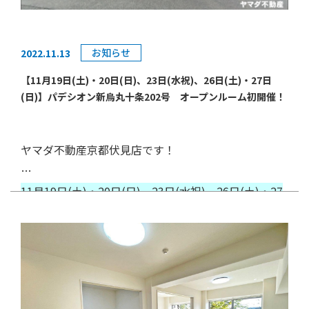
皆様のご来場を心よりお待ちしております🌟
こちら！
ント1,000円分プレゼント！
■エレベーター・オートロック付マンション！
□ヤマダ不動産に売却依頼をしていただいた方にヤマダポ
■4LDK！各部屋収納あります！
※物件の販売状況により、開催が予告なく変更・終了する
お知らせ
2022.11.13
物件のお問い合わせ可能！お友達募集中！
イント最大10,000分プレゼント！
■4部屋に面したワイドルーフバルコニー！
場合がございます。ご了承ください。
ヤマダ不動産京都伏見店の公式LINEは
□ご成約いただいたお客様にヤマダポイント最大100,000
【11月19日(土)・20日(日)、23日(水祝)、26日(土)・27日
(日)】パデシオン新烏丸十条202号 オープンルーム初開催！
円分プレゼント！！
こちら！
＿＿＿＿＿＿＿＿＿＿＿＿＿＿＿＿＿＿＿＿＿＿＿＿＿＿
駅・スーパー・学校が全て徒歩15分圏内に揃っておりま
＿＿＿＿＿＿＿＿＿＿＿＿＿＿＿＿＿＿＿＿＿＿＿＿＿＿
＼まずはお気軽にご相談ください／
す！
物件の詳細は
ヤマダ不動産京都伏見店です！
＿＿＿
➿：0120-428-503
お部屋の広さも申し分なく大変魅力的なお部屋となってお
【概要】
〒612-8392 京都府京都市伏見区下鳥羽北ノ口町34 家
ります🌟
場所 京都府京都市南区上鳥羽勧進橋町13番 パデシ
11月19日(土)・20日(日)、23日(水祝)、26日(土)・27
ヤマダ不動産で家を買う・売るとヤマダポイント最大
電住まいる館×web.com京都伏見店2F
写真は随時公開してまいりますのでお楽しみに✨
オン新烏丸十条202号室
日(日)の二週
こちら
に渡り、
パデシオン新烏丸十条202号に
100,000円分プレゼント！！
間取り 3LDK
オープンルームを開催
いたします♪
！
価格 3,490万円（税込）
こちらの物件でのオープンルームは
初開催です
！
【ヤマダ不動産で買う】
当日は複数会場でオープンルームを開催いたしますため、
□ヤマダ不動産京都伏見店でご成約いただいたお客様に最
ご来場の際は、事前にご予約・ご連絡をしていただきます
【周辺環境】
大10万円分のヤマダポイントプレゼント！
【ポイント】