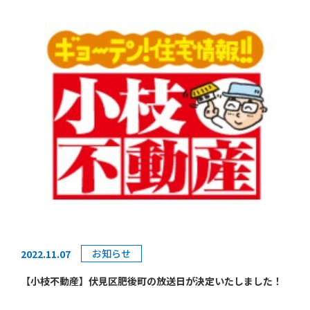
【周辺環境】
連続で、
こちら
コトーハイツ伏見稲荷C棟310号
のオープンル
楽しみに✨
■明親小学校：徒歩11分
ームを開催いたします！
！
■大淀中学校：徒歩14分
■フードネットマート淀店：歩9分
事前のご予約は不要です。
■フレスコ淀駅店：歩10分
【ポイント】
現地エントランスより「202」を直接お呼び出し下さい！
■
令和4年10月リノベーション完了！
皆様のご来場を心よりお待ちしております🌟
（システムキッチン・ユニットバス・洗面化粧台・トイレ
物件の詳細は
の新規交換、クロス全室張替、床材新規貼替、建具新規交
※物件の販売状況により、開催が予告なく変更・終了する
こちら！
換、ハウスクリーニング等）
場合がございます。ご了承ください。
■アフターサービス保証付き！
■京阪線
伏見稲荷駅徒歩8分！
■4沿線利用可♪
お知らせ
2022.11.07
■
砂川小学校徒歩12分
【間取り・写真】
【小枝不動産】伏見区肥後町の放送日が決定いたしました！
■
南西向きバルコニー♪
物件の詳細は
【概要】
■
即入居可！
場所 京都府京都市南区上鳥羽勧進橋町13番 パデシ