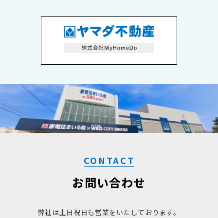
＿＿＿
新着情報随時更新！
物件情報毎日更新中！
ヤマダ不動産京都伏見店のインスタグラムは
ヤマダ不動産京都伏見店のHPは
こちら
こちら
！
！
＿＿＿＿＿＿＿＿＿＿＿＿＿＿＿＿＿＿＿＿＿＿＿＿＿＿
新着情報随時更新！
＿＿＿＿＿＿＿＿＿＿＿＿＿＿＿＿＿＿＿＿＿＿＿＿＿＿
CONTACT
ヤマダ不動産京都伏見店のインスタグラムは
＿＿＿
お問い合わせ
こちら
ヤマダ不動産で家を買う・売るとヤマダポイント最大
100,000円分プレゼント！！
！
弊社は土日祝日も営業をいたしております。
【ヤマダ不動産で買う】