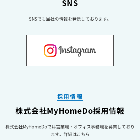
SNS
物件情報毎日更新中！
こちらの物件はもちろん、その他の物件のお問い合わせや
SNSでも当社の情報を発信しております。
ヤマダ不動産京都伏見店のHPは
内覧希望も随時受付けております。お気軽にご相談くださ
い！
こちら！
＿＿＿＿＿＿＿＿＿＿＿＿＿＿＿＿＿＿＿＿＿＿＿＿＿＿
＿＿＿＿＿＿＿＿＿＿＿＿＿＿＿＿＿＿＿＿＿＿＿＿＿＿
＿＿＿
物件情報毎日更新中！
ヤマダ不動産京都伏見店のHPは
採用情報
写真は随時更新してまいります！
こちら
株式会社MyHomeDo採用情報
※11月18日、写真更新いたしました！
！
株式会社MyHomeDoでは営業職・オフィス事務職を募集しており
＿＿＿＿＿＿＿＿＿＿＿＿＿＿＿＿＿＿＿＿＿＿＿＿＿＿
ます。詳細はこちら
＿＿＿＿＿＿＿＿＿＿＿＿＿＿＿＿＿＿＿＿＿＿＿＿＿＿