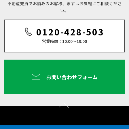
＿＿＿＿＿＿＿＿＿＿＿＿＿＿＿＿＿＿＿＿＿＿＿＿＿＿
不動産売買でお悩みのお客様、まずはお気軽にご相談くださ
□ヤマダ不動産京都伏見店でご成約いただいたお客様に最
＿＿＿＿＿＿＿＿＿＿＿＿＿＿＿＿＿＿＿＿＿＿＿＿＿＿
い。
大10万円分のヤマダポイントプレゼント！
＿＿＿
物件のお問い合わせ可能！お友達募集中！
さらに、ヤマダ電機で家具家電の購入時の割引特典も付い
0120-428-503
ヤマダ不動産京都伏見店の公式LINEは
てくる！
物件情報毎日更新中！
【ヤマダ不動産で売る】
営業時間：10:00～19:00
こちら
ヤマダ不動産京都伏見店のHPは
□来店査定相談、訪問査定をご依頼のお客様にヤマダポイ
！
こちら
ント1,000円分プレゼント！
□ヤマダ不動産に売却依頼をしていただいた方にヤマダポ
！
＿＿＿＿＿＿＿＿＿＿＿＿＿＿＿＿＿＿＿＿＿＿＿＿＿＿
イント最大10,000分プレゼント！
お問い合わせフォーム
＿＿＿＿＿＿＿＿＿＿＿＿＿＿＿＿＿＿＿＿＿＿＿＿＿＿
□ご成約いただいたお客様にヤマダポイント最大100,000
＿＿＿
円分プレゼント！！
新着情報随時更新！
ヤマダ不動産京都伏見店のインスタグラムは
ヤマダ不動産で家を買う・売るとヤマダポイント最大
＼まずはお気軽にご相談ください／
100,000円分プレゼント！！
フリーダイアル：0120-428-503
こちら
〒612-8392 京都府京都市伏見区下鳥羽北ノ口町34 家