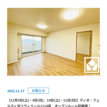
先週はパデシオン新烏丸十条202号のオープンルーム
こちら
を開催させていただきました。
！
大変好評いただけたということをうけまして、
12月3
前回開催の告知は
日(土)・4日(日)、10日(土)・11日(日)の二週に渡り再
度オープンルームを開催いたします！
こちら
！
新着情報随時更新！
【ポイント】
ヤマダ不動産京都伏見店のインスタグラムは
■令和4年11月下旬省エネリノベーション完了予定！
こちら！
（システムキッチン・ユニットバス・洗面化粧台・トイレ
交換、クロス全室張替、フローリング貼替、建具交換、間
お知らせ
2022.11.27
物件のお問い合わせ可能！お友達募集中！
取り変更、ハウスクリーニング等）
ヤマダ不動産京都伏見店の公式LINEは
【12月3日(土)・4日(日)、10日(土)・11日(日)】ディオ・フェ
■京都市烏丸線「十条」駅徒歩4分♪
ルティ淀リヴィエール1110号 オープンルーム初開催！