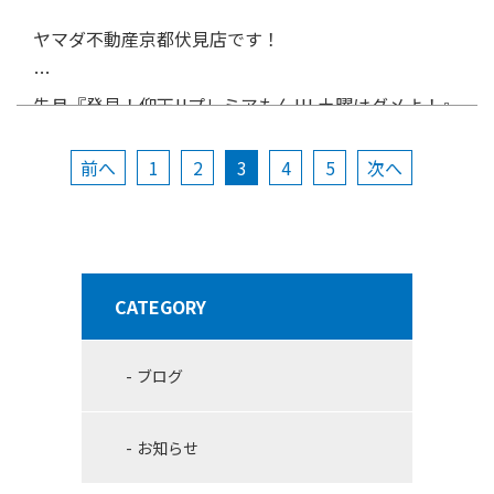
■
エレベーターあり
オン新烏丸十条202号室
ヤマダ不動産京都伏見店です！
間取り 3LDK
などが
白を基調とした清潔感溢れる室内
と
リフォーム完了
価格 3,490万円（税込）
先月『発見！仰天!!プレミアもん!!! 土曜はダメよ！』
後すぐならではのきれいさ
が魅力の物件となっておりま
のコーナー
こちら
「小枝不動産」
に取材していただき、
伏見
す！
【周辺環境】
前へ
1
2
3
4
5
次へ
区肥後町
の物件をご案内させていただきました！
！
近鉄京都線「上鳥羽口」駅：徒歩12分
その伏見区肥後町の放送日が決定いたしました！🌟
＿＿＿＿＿＿＿＿＿＿＿＿＿＿＿＿＿＿＿＿＿＿＿＿＿＿
事前のご予約は不要です。
京阪線「鳥羽街道」駅：徒歩16分
＿＿＿＿＿＿＿＿＿＿＿＿＿＿＿＿＿＿＿＿＿＿＿＿＿＿
現地310号室のインターホンを直接お呼び出し下さい♪
イオンモールKYOTO：徒歩24分、お車6分
放送日は、
11月26日土曜日 16：00
です！
＿＿＿
皆様のご来場を心よりお待ちしております💫
ローソン烏丸久世橋店：徒歩3分
CATEGORY
よみうりテレビ『発見！仰天!!プレミアもん!!! 土曜はダメ
よ！』のHPは
ブログ
※物件の販売状況により、開催が予告なく変更・終了する
物件の詳細は
こちら
場合がございます。ご了承ください。
こちら
お知らせ
！