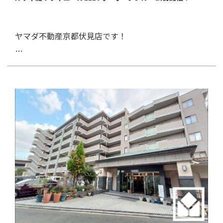
■3沿線利用可！
こちら！
＿＿＿＿＿＿＿＿＿＿＿＿＿＿＿＿＿＿＿＿＿＿＿＿＿＿
■南向きバルコニー
＿＿＿＿＿＿＿＿＿＿＿＿＿＿＿＿＿＿＿＿＿＿＿＿＿＿
■凌風小中学校徒歩15分♪
物件の詳細は
ヤマダ不動産京都伏見店です！
＿＿＿
■ライフ伏見深草店徒歩11分！
ヤマダ不動産で家を買う・売るとヤマダポイント最大
12月3日(土)・4日(日)、10日(土)・11日(日)の二週に
こちら！
100,000円分プレゼント！！
11月21日、ついにリノベーションが完了し大変キレイな
わたり
、ディオ・フェルティ淀リヴィエール1110号に
状態をお部屋をご覧いただけます♪
てオープンルームを開催いたします！
【ヤマダ不動産で買う】
本物件でのオープンルームは初開催です♪
□ヤマダ不動産京都伏見店でご成約いただいたお客様に最
大10万円分のヤマダポイントプレゼント！
【ポイント】
当日は複数会場でオープンルームを開催いたしますため、
さらに、ヤマダ電機で家具家電の購入時の割引特典も付い
ご来場の際は、事前にご予約・ご連絡をしていただきます
てくる！
■令和4年11月下旬水回り新調！フルリフォーム！室内大
とスムーズにご案内が可能です。
変おキレイです！
詳細やご予約等は、➿：0120-428-503 にご連絡くださ
新着情報随時更新！
【ヤマダ不動産で売る】
■京阪線「淀」駅徒歩11分！
いませ。
ヤマダ不動産京都伏見店のインスタグラムは
□来店査定相談、訪問査定をご依頼のお客様にヤマダポイ
■11階部分！最上階角部屋のお部屋です♪